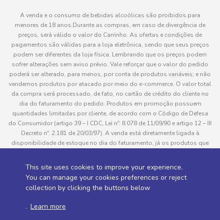
A venda e o consumo de bebidas alcoólicas são proibidos para
menores de 18 anos.Durante as compras, em caso de divergência de
preços, será válido o valor do Carrinho. As ofertas e condições de
pagamentos são válidas para a loja eletrônica, sendo que seus preços
podem ser diferentes da loja física. Lembrando que os preços podem
sofrer alterações sem aviso prévio. Vale reforçar que o valor do pedido
poderá ser alterado, para menos, por conta de produtos variáveis; e não
vendemos produtos por atacado por meio do e-commerce. O valor total
da compra será processado, de fato, no cartão de crédito do cliente no
dia do faturamento do pedido. Produtos em promoção possuem
quantidades limitadas por cliente, de acordo com o Código de Defesa
do Consumidor (artigo 39 – I CDC, Lei nº. 8.078 de 11/09/90 e artigo 12 – III
Decreto nº. 2.181 de 20/03/97). A venda está diretamente ligada à
disponibilidade de estoque no dia do faturamento, já os produtos que
serão enviados aos clientes estão sujeitos à disponibilidade de estoque
no momento da separação. Caso algum produto venha a faltar no
This site uses cookies to improve your experience.
pedido do cliente, este não será entregue e o valor do item não será
You can manage your cookies preferences or reject
cobrado. As fotos dos produtos no site são ilustrativas, podendo haver
collection by clicking the buttons below
divergência com o produto real e todos os pedidos estão sujeitos à
confirmação de dados do cliente. Informações sobre entrega, podem ser
.
Learn more
consultadas em “Política de Entregas”