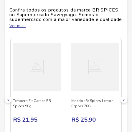
Confira todos os produtos da marca
BR SPICES
no Supermercado Savegnago. Somos o
supermercado com a maior variedade e qualidade
do Brasil!
Ver mais
No Savegnago, você encontra uma ampla seleção
de produtos
BR SPICES
, confira abaixo:
Tempero Fit Carnes BR
Moedor Br Spices Lemon
Spices 90g
Pepper 70G
R$ 21,95
R$ 25,90