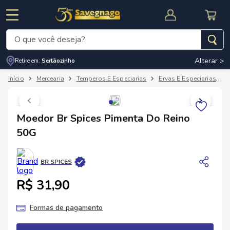
O que você deseja?
Alterar >
Retire em:
Sertãozinho
Termos mais buscados
Mercearia
Temperos E Especiarias
Ervas E Especiarias
1
º
leite
2
º
cafe
RNAL
CUPOM DE DESCONTO
Moedor Br Spices Pimenta Do Reino
3
º
cerveja
50G
4
º
carne
5
º
arroz
BR SPICES
R$ 31,90
Formas de pagamento