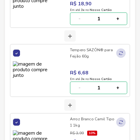
R$ 18,90
Em até
3
x
no
Nosso Cartão
-
+
+
Tempero SAZÓN® para
Feijão 60g
R$ 6,68
Em até
3
x
no
Nosso Cartão
-
+
+
Arroz Branco Camil Tipo
1 1kg
R$ 3,99
10
%