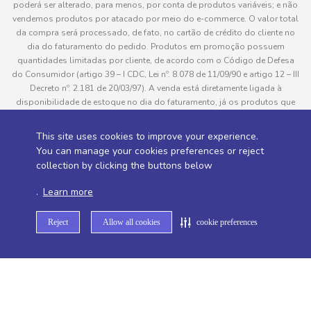
poderá ser alterado, para menos, por conta de produtos variáveis; e não
vendemos produtos por atacado por meio do e-commerce. O valor total
da compra será processado, de fato, no cartão de crédito do cliente no
dia do faturamento do pedido. Produtos em promoção possuem
quantidades limitadas por cliente, de acordo com o Código de Defesa
do Consumidor (artigo 39 – I CDC, Lei nº. 8.078 de 11/09/90 e artigo 12 – III
Decreto nº. 2.181 de 20/03/97). A venda está diretamente ligada à
disponibilidade de estoque no dia do faturamento, já os produtos que
serão enviados aos clientes estão sujeitos à disponibilidade de estoque
no momento da separação. Caso algum produto venha a faltar no
This site uses cookies to improve your experience.
pedido do cliente, este não será entregue e o valor do item não será
You can manage your cookies preferences or reject
cobrado. As fotos dos produtos no site são ilustrativas, podendo haver
collection by clicking the buttons below
divergência com o produto real e todos os pedidos estão sujeitos à
confirmação de dados do cliente. Informações sobre entrega, podem ser
.
Learn more
consultadas em “Política de Entregas”
Reject
Allow all cookies
cookie preferences
Desenvolvido por
Sitemap de rotas -
Sitemap de departamentos -
Sitemap de categorias -
Sitemap de subcategorias -
Sitemap de marcas -
Sitemap de produtos