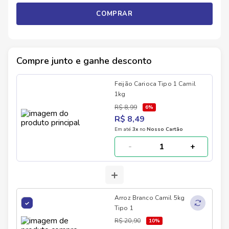
COMPRAR
Compre junto e ganhe desconto
Feijão Carioca Tipo 1 Camil
1kg
R$ 8,99
6
%
R$ 8,49
Em até
3
x
no
Nosso Cartão
-
+
+
Arroz Branco Camil 5kg
Tipo 1
R$ 20,90
10
%