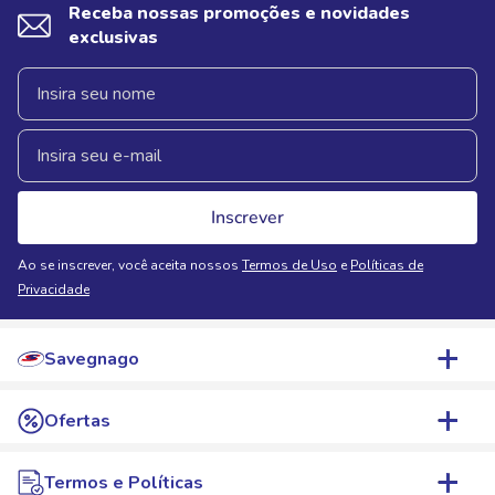
Receba nossas promoções e novidades
exclusivas
Inscrever
Ao se inscrever, você aceita nossos
Termos de Uso
e
Políticas de
Privacidade
Savegnago
Quem Somos
Ofertas
Nossas Lojas
WhatsApp de Ofertas
Termos e Políticas