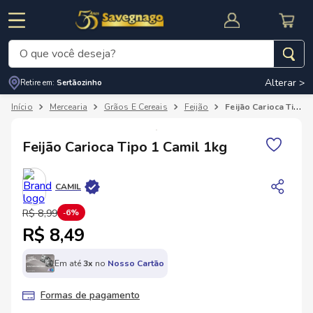
O que você deseja?
Alterar >
Retire em:
Sertãozinho
Termos mais buscados
Mercearia
Grãos E Cereais
Feijão
Feijão Carioca Tipo 1 Camil 1kg
1
º
leite
2
º
cafe
Feijão Carioca Tipo 1 Camil 1kg
RNAL
CUPOM DE DESCONTO
3
º
cerveja
CAMIL
4
º
carne
R$
8
,
99
6%
5
º
arroz
R$ 8,49
Em até
3
x
no
Nosso Cartão
Formas de pagamento