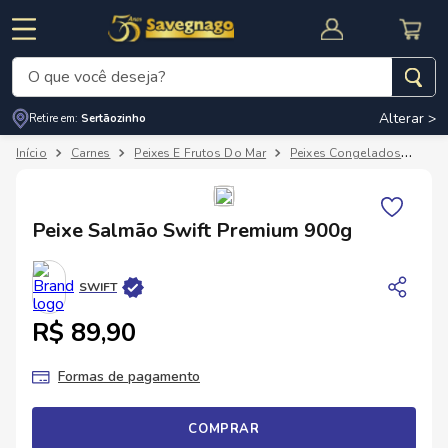
O que você deseja?
Alterar >
Retire em:
Sertãozinho
Termos mais buscados
Carnes
Peixes E Frutos Do Mar
Peixes Congelados
Pei
1
º
leite
2
º
cafe
RNAL
CUPOM DE DESCONTO
Peixe Salmão Swift Premium 900g
3
º
cerveja
4
º
carne
SWIFT
5
º
arroz
R$ 89,90
Formas de pagamento
COMPRAR