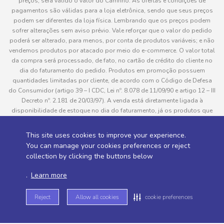
preços, será válido o valor do Carrinho. As ofertas e condições de
pagamentos são válidas para a loja eletrônica, sendo que seus preços
podem ser diferentes da loja física. Lembrando que os preços podem
sofrer alterações sem aviso prévio. Vale reforçar que o valor do pedido
poderá ser alterado, para menos, por conta de produtos variáveis; e não
vendemos produtos por atacado por meio do e-commerce. O valor total
da compra será processado, de fato, no cartão de crédito do cliente no
dia do faturamento do pedido. Produtos em promoção possuem
quantidades limitadas por cliente, de acordo com o Código de Defesa
do Consumidor (artigo 39 – I CDC, Lei nº. 8.078 de 11/09/90 e artigo 12 – III
Decreto nº. 2.181 de 20/03/97). A venda está diretamente ligada à
disponibilidade de estoque no dia do faturamento, já os produtos que
serão enviados aos clientes estão sujeitos à disponibilidade de estoque
no momento da separação. Caso algum produto venha a faltar no
This site uses cookies to improve your experience.
pedido do cliente, este não será entregue e o valor do item não será
You can manage your cookies preferences or reject
cobrado. As fotos dos produtos no site são ilustrativas, podendo haver
collection by clicking the buttons below
divergência com o produto real e todos os pedidos estão sujeitos à
confirmação de dados do cliente. Informações sobre entrega, podem ser
.
Learn more
consultadas em “Política de Entregas”
Reject
Allow all cookies
cookie preferences
Desenvolvido por