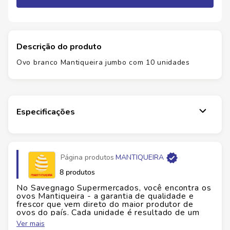
Descrição do produto
Ovo branco Mantiqueira jumbo com 10 unidades
Especificações
Página produtos
MANTIQUEIRA
8 produtos
No Savegnago Supermercados, você encontra os
ovos Mantiqueira - a garantia de qualidade e
frescor que vem direto do maior produtor de
ovos do país. Cada unidade é resultado de um
processo cuidadoso, desde a alimentação das
Ver mais
galinhas até a embalagem que protege esse