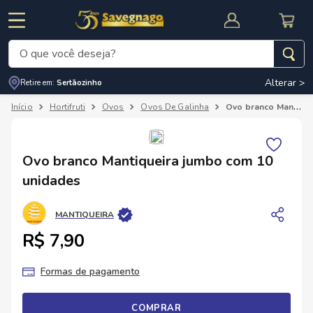
O que você deseja?
Alterar >
Retire em:
Sertãozinho
Termos mais buscados
Hortifruti
Ovos
Ovos De Galinha
Ovo branco Mantiqueira jumbo com 10 unidades
1
º
leite
2
º
cafe
RNAL
CUPOM DE DESCONTO
Ovo branco Mantiqueira jumbo com 10
3
º
cerveja
unidades
4
º
carne
MANTIQUEIRA
5
º
arroz
R$ 7,90
Formas de pagamento
COMPRAR