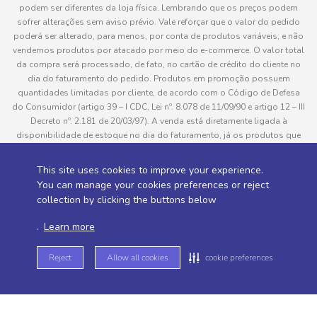
podem ser diferentes da loja física. Lembrando que os preços podem
sofrer alterações sem aviso prévio. Vale reforçar que o valor do pedido
poderá ser alterado, para menos, por conta de produtos variáveis; e não
vendemos produtos por atacado por meio do e-commerce. O valor total
da compra será processado, de fato, no cartão de crédito do cliente no
dia do faturamento do pedido. Produtos em promoção possuem
quantidades limitadas por cliente, de acordo com o Código de Defesa
do Consumidor (artigo 39 – I CDC, Lei nº. 8.078 de 11/09/90 e artigo 12 – III
Decreto nº. 2.181 de 20/03/97). A venda está diretamente ligada à
disponibilidade de estoque no dia do faturamento, já os produtos que
serão enviados aos clientes estão sujeitos à disponibilidade de estoque
no momento da separação. Caso algum produto venha a faltar no
This site uses cookies to improve your experience.
pedido do cliente, este não será entregue e o valor do item não será
You can manage your cookies preferences or reject
cobrado. As fotos dos produtos no site são ilustrativas, podendo haver
collection by clicking the buttons below
divergência com o produto real e todos os pedidos estão sujeitos à
confirmação de dados do cliente. Informações sobre entrega, podem ser
.
Learn more
consultadas em “Política de Entregas”
Reject
Allow all cookies
cookie preferences
Desenvolvido por
Sitemap de rotas -
Sitemap de departamentos -
Sitemap de categorias -