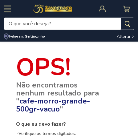
O que você deseja?
Alterar >
Retire em:
Sertãozinho
Termos mais buscados
1
º
leite
2
º
cafe
RNAL
CUPOM DE DESCONTO
3
º
cerveja
Não encontramos
4
º
carne
nenhum resultado para
5
º
arroz
"
cafe-morro-grande-
500gr-vacuo
"
O que eu devo fazer?
Verifique os termos digitados.