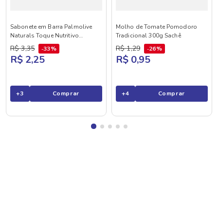
Sabonete em Barra Palmolive
Molho de Tomate Pomodoro
Naturals Toque Nutritivo
Tradicional 300g Sachê
Framboesa e Amora 85g
R$
3
,
35
R$
1
,
29
33%
26%
R$ 2,25
R$ 0,95
+
3
Comprar
+
4
Comprar