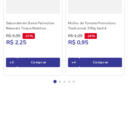
Sabonete em Barra Palmolive
Molho de Tomate Pomodoro
Naturals Toque Nutritivo
Tradicional 300g Sachê
Framboesa e Amora 85g
R$
3
,
35
R$
1
,
29
33%
26%
R$ 2,25
R$ 0,95
+
3
Comprar
+
4
Comprar