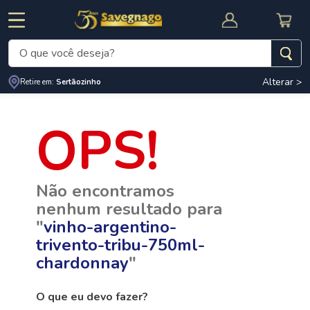
O que você deseja?
Alterar >
Termos mais buscados
Retire em:
Sertãozinho
1
º
leite
2
º
cafe
RNAL
CUPOM DE DESCONTO
3
º
cerveja
Não encontramos
4
º
carne
nenhum resultado para
5
º
arroz
"
vinho-argentino-
trivento-tribu-750ml-
chardonnay
"
O que eu devo fazer?