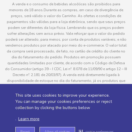
A venda e o consumo de bebidas alcoólicas são proibidos para
menores de 18 anos.Durante as compras, em caso de divergência de
preços, será válido o valor do Carrinho. As ofertas e condições de
pagamentos são válidas para a loja eletrônica, sendo que seus preços
podem ser diferentes da loja física. Lembrando que os preços podem
sofrer alterações sem aviso prévio. Vale reforçar que o valor do pedido
poderá ser alterado, para menos, por conta de produtos variáveis; e não
vendemos produtos por atacado por meio do e-commerce. O valor total
da compra será processado, de fato, no cartão de crédito do cliente no
dia do faturamento do pedido. Produtos em promoção possuem
quantidades limitadas por cliente, de acordo com o Código de Defesa
do Consumidor (artigo 39 – I CDC, Lei nº. 8.078 de 11/09/90 e artigo 12 – III
Decreto nº. 2.181 de 20/03/97). A venda está diretamente ligada à
disponibilidade de estoque no dia do faturamento, já os produtos que
serão enviados aos clientes estão sujeitos à disponibilidade de estoque
no momento da separação. Caso algum produto venha a faltar no
This site uses cookies to improve your experience.
pedido do cliente, este não será entregue e o valor do item não será
You can manage your cookies preferences or reject
cobrado. As fotos dos produtos no site são ilustrativas, podendo haver
collection by clicking the buttons below
divergência com o produto real e todos os pedidos estão sujeitos à
confirmação de dados do cliente. Informações sobre entrega, podem ser
.
Learn more
consultadas em “Política de Entregas”
Reject
Allow all cookies
cookie preferences