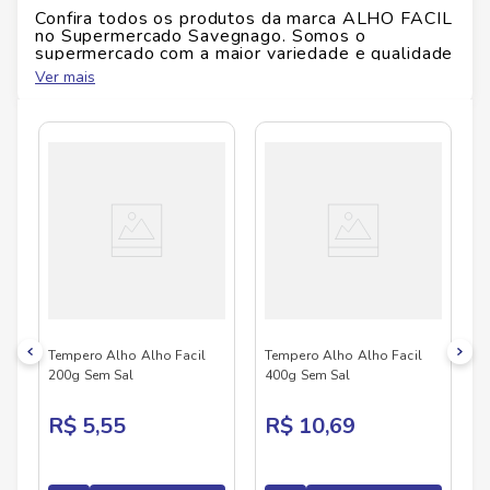
Ficha Técnica
Confira todos os produtos da marca
ALHO FACIL
no Supermercado Savegnago. Somos o
Marca:
Alho Fácil
supermercado com a maior variedade e qualidade
Conteúdo:
1 kg
do Brasil!
Ver mais
Restrições:
Verifique alergênicos e glúten na
No Savegnago, você encontra uma ampla seleção
embalagem
de produtos
ALHO FACIL
, confira abaixo:
Tempero Alho Alho Facil
Tempero Alho Alho Facil
200g Sem Sal
400g Sem Sal
R$ 5,55
R$ 10,69