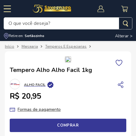
O que você deseja?
Alterar >
Retire em:
Sertãozinho
Termos mais buscados
Mercearia
Temperos E Especiarias
Temperos Em Pasta
1
º
leite
2
º
cafe
RNAL
CUPOM DE DESCONTO
Tempero Alho Alho Facil 1kg
3
º
cerveja
4
º
carne
ALHO FACIL
5
º
arroz
R$ 20,95
Formas de pagamento
COMPRAR