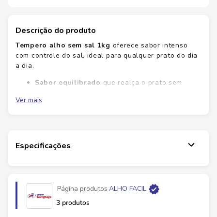
Descrição do produto
Tempero alho sem sal 1kg
oferece sabor intenso
com controle do sal, ideal para qualquer prato do dia
a dia.
Sabor equilibrado
que realça o prato sem
exageros de sal.
Ver mais
Versatilidade
para carnes, aves, legumes,
molhos e refogados.
Praticidade
facilita o preparo de porções
grandes com rendimento.
Economia
usa menos temperos mantendo o
Especificações
sabor desejado.
No Savegnago você encontra qualidade e praticidade
para o dia a dia. Alérgenos e glúten: verifique a
Página produtos
ALHO FACIL
embalagem.
Compre já
e transforme suas receitas
com o sabor do alho. Ofertas especiais.
3 produtos