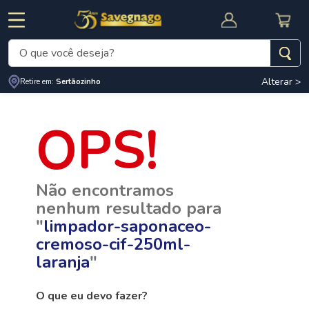
O que você deseja?
Alterar >
Termos mais buscados
Retire em:
Sertãozinho
1
º
leite
2
º
cafe
RNAL
CUPOM DE DESCONTO
3
º
cerveja
Não encontramos
4
º
carne
nenhum resultado para
5
º
arroz
"
limpador-saponaceo-
cremoso-cif-250ml-
laranja
"
O que eu devo fazer?