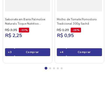
Sabonete em Barra Palmolive
Molho de Tomate Pomodoro
Naturals Toque Nutritivo
Tradicional 300g Sachê
Framboesa e Amora 85g
R$
3
,
35
R$
1
,
29
33%
26%
R$ 2,25
R$ 0,95
+
3
Comprar
+
4
Comprar