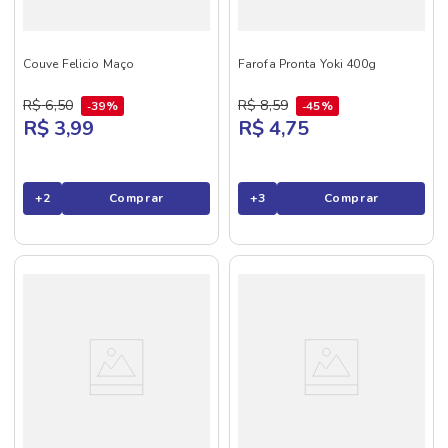
Couve Felicio Maço
Farofa Pronta Yoki 400g
R$
6
,
50
R$
8
,
59
39%
45%
R$ 3,99
R$ 4,75
+
2
Comprar
+
3
Comprar