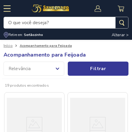
O que você deseja?
Alterar >
Retire em:
Sertãozinho
Termos mais buscados
Acompanhamento para Feijoada
1
º
leite
Acompanhamento para Feijoada
2
º
cafe
RNAL
CUPOM DE DESCONTO
Filtrar
Relevância
3
º
cerveja
4
º
carne
19
produtos
5
º
arroz