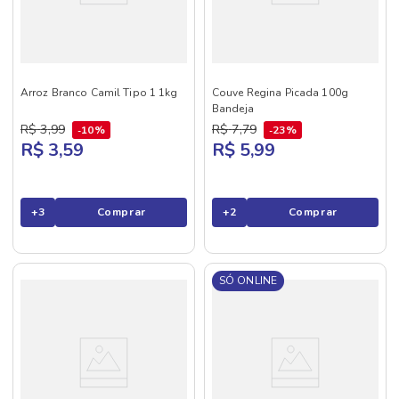
Arroz Branco Camil Tipo 1 1kg
Couve Regina Picada 100g
Bandeja
R$
3
,
99
R$
7
,
79
10%
23%
R$ 3,59
R$ 5,99
+
3
Comprar
+
2
Comprar
SÓ ONLINE