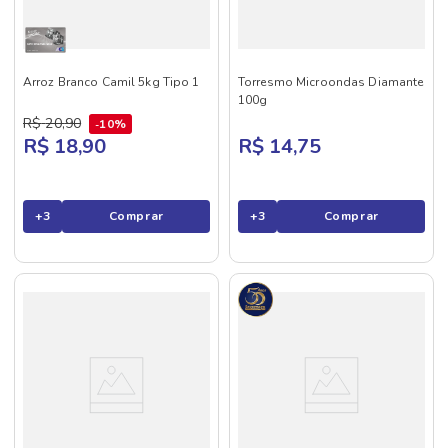
Arroz Branco Camil 5kg Tipo 1
Torresmo Microondas Diamante
100g
R$
20
,
90
10%
R$ 18,90
R$ 14,75
+
3
Comprar
+
3
Comprar