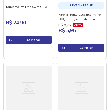
LEVE 2
PAGUE
E
Torresmo Pré Frito Swift 500g
Farofa Pronta Caseiríssima Yoki
200g Pedaços Costelinha
R$ 24,90
Defumada
R$
8
,
75
32%
R$ 5,95
+
2
Comprar
+
3
Comprar