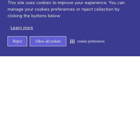
This site uses cookies to improve your experience. You can
exclusivas
manage your cookies preferences or reject collection by
clicking the buttons below
.
Learn more
Reject
Allow all cookies
cookie preferences
Inscrever
Ao se inscrever, você aceita nossos
Termos de Uso
e
Políticas de
Privacidade
Savegnago
Quem Somos
Ofertas
Nossas Lojas
WhatsApp de Ofertas
Termos e Políticas
Trabalhe Conosco
Jornal de Ofertas