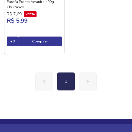
Farofa Pronta Veranita 400g
Churrasco
R$
7
,
69
22%
R$ 5,99
+
3
Comprar
1
Receba nossas promoções e novidades