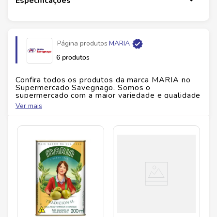
Especificações
Página produtos
MARIA
6 produtos
Confira todos os produtos da marca
MARIA
no
Supermercado Savegnago. Somos o
supermercado com a maior variedade e qualidade
do Brasil!
Ver mais
No Savegnago, você encontra uma ampla seleção
de produtos
MARIA
, confira abaixo: