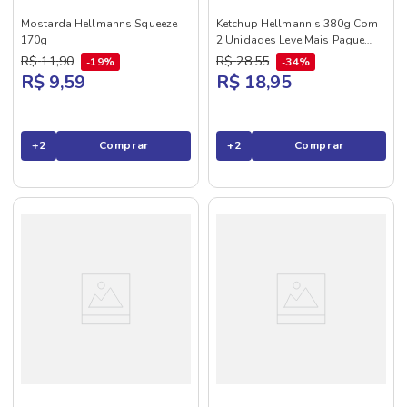
Mostarda Hellmanns Squeeze
Ketchup Hellmann's 380g Com
170g
2 Unidades Leve Mais Pague
Menos
R$
11
,
90
R$
28
,
55
19%
34%
R$ 9,59
R$ 18,95
+
2
Comprar
+
2
Comprar