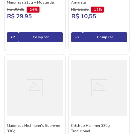
Maionese 215g + Mostarda
Amarela
255g
R$
39
,
20
R$
11
,
95
24%
12%
R$ 29,95
R$ 10,55
+
2
Comprar
+
2
Comprar
Maionese Hellmann's Supreme
Ketchup Hemmer 320g
330g
Tradicional