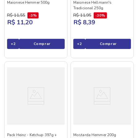
Maionese Hemmer 500g
Maionese Hellmann's
Tradicional 250g
R$
11
,
55
R$
11
,
95
3%
30%
R$ 11,20
R$ 8,39
+
2
Comprar
+
2
Comprar
Pack Heinz - Ketchup 397g +
Mostarda Hemmer 200g