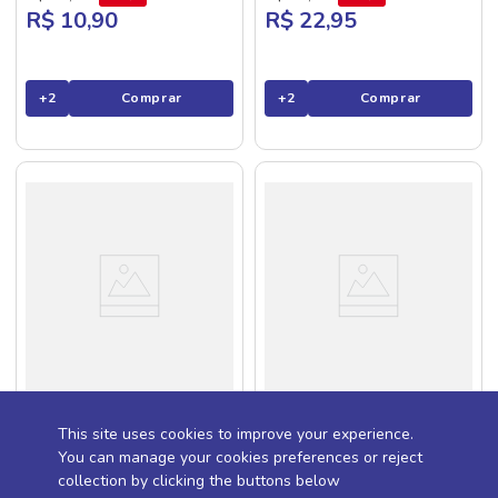
R$ 10,90
R$ 22,95
+
2
Comprar
+
2
Comprar
Mostarda Quero Tradicional
Ketchup Hellmann's Tradicional
This site uses cookies to improve your experience.
190g
380g
You can manage your cookies preferences or reject
R$
18
,
95
37%
collection by clicking the buttons below