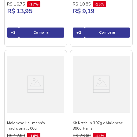
R$
16
,
75
R$
10
,
85
17%
15%
R$ 13,95
R$ 9,19
+
2
Comprar
+
2
Comprar
Maionese Hellmann's
Kit Ketchup 397g e Maionese
Tradicional 500g
390g Heinz
R$
12
,
90
R$
26
,
60
16%
14%