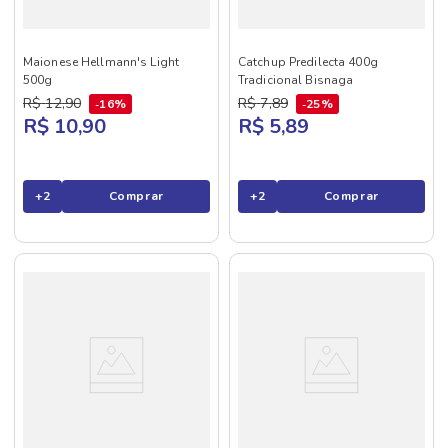
Maionese Hellmann's Light
Catchup Predilecta 400g
500g
Tradicional Bisnaga
R$
12
,
90
R$
7
,
89
16%
25%
R$ 10,90
R$ 5,89
+
2
Comprar
+
2
Comprar