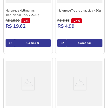
Maionese Hellmanns
Maionese Tradicional Liza 450g
Tradicional Pack 2x500g
R$
19
,
90
R$
6
,
85
1%
27%
R$ 19,62
R$ 4,99
+
2
Comprar
+
2
Comprar