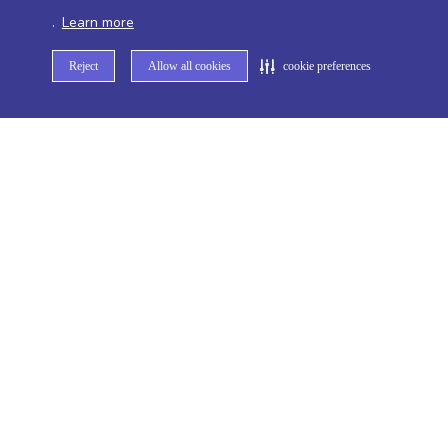
R$ 6,85
R$ 11,95
.
Learn more
Reject
Allow all cookies
cookie preferences
+
2
Comprar
+
2
Comprar
1
2
3
5
Receba nossas promoções e novidades
exclusivas