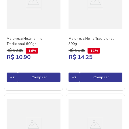
Maionese Hellmann's
Maionese Heinz Tradicional
Tradicional 600gr
390g
R$
12
,
90
R$
15
,
95
16%
11%
R$ 10,90
R$ 14,25
+
2
Comprar
+
2
Comprar