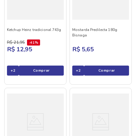
Ketchup Heinz tradicional 743g
Mostarda Predilecta 180g
Bisnaga
R$
21
,
95
41%
R$ 12,95
R$ 5,65
+
2
Comprar
+
2
Comprar