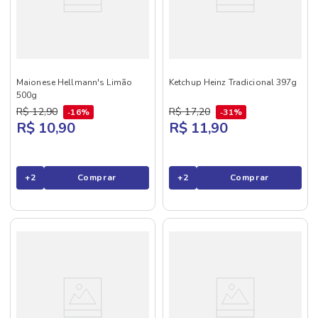
Maionese Hellmann's Limão
Ketchup Heinz Tradicional 397g
500g
R$
12
,
90
R$
17
,
20
16%
31%
R$ 10,90
R$ 11,90
+
2
Comprar
+
2
Comprar