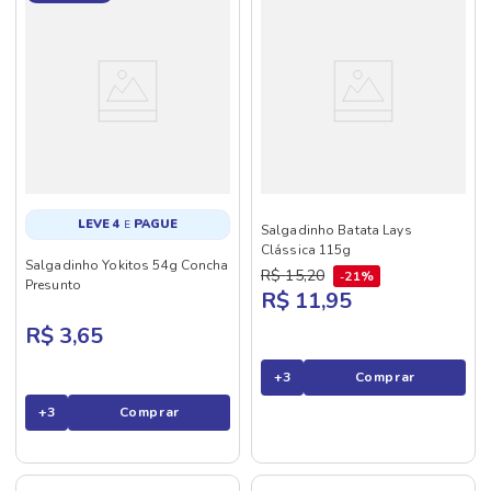
LEVE 4
PAGUE
E
Salgadinho Batata Lays
Clássica 115g
Salgadinho Yokitos 54g Concha
R$
15
,
20
21%
Presunto
R$ 11,95
R$ 3,65
+
3
Comprar
+
3
Comprar