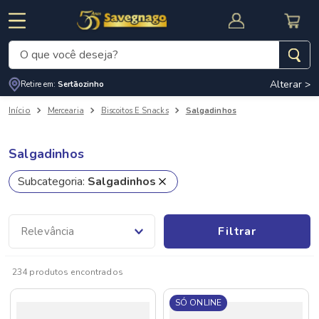
O que você deseja?
Alterar >
Retire em:
Sertãozinho
Termos mais buscados
Mercearia
Biscoitos E Snacks
Salgadinhos
1
º
leite
2
º
cafe
Salgadinhos
RNAL
CUPOM DE DESCONTO
3
º
cerveja
Subcategoria
:
Salgadinhos
4
º
carne
5
º
arroz
Filtrar
Relevância
234
produtos
SÓ ONLINE