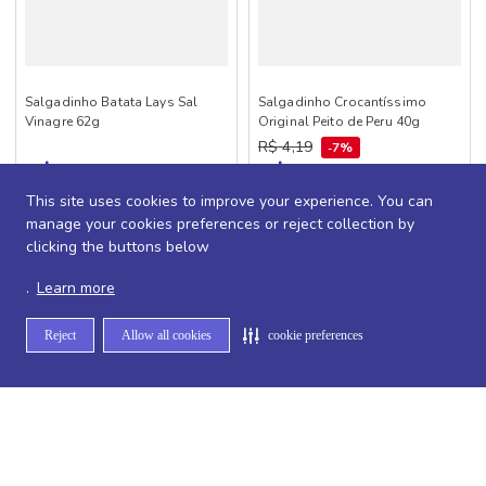
Salgadinho Batata Lays Sal
Salgadinho Crocantíssimo
Vinagre 62g
Original Peito de Peru 40g
R$
4
,
19
7%
R$ 10,20
R$ 3,89
This site uses cookies to improve your experience. You can
manage your cookies preferences or reject collection by
clicking the buttons below
+
3
Comprar
+
3
Comprar
.
Learn more
Reject
Allow all cookies
cookie preferences
1
2
3
10