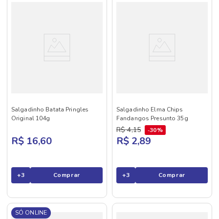
Salgadinho Batata Pringles
Salgadinho Elma Chips
Original 104g
Fandangos Presunto 35g
R$
4
,
15
30%
R$ 16,60
R$ 2,89
+
3
Comprar
+
3
Comprar
SÓ ONLINE