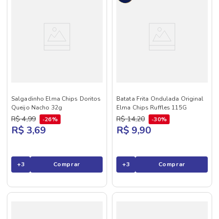
Salgadinho Elma Chips Doritos
Batata Frita Ondulada Original
Queijo Nacho 32g
Elma Chips Ruffles 115G
R$
4
,
99
R$
14
,
20
26%
30%
R$ 3,69
R$ 9,90
+
3
Comprar
+
3
Comprar