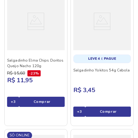
LEVE 4
PAGUE
E
Salgadinho Elma Chips Doritos
Queijo Nacho 120g
Salgadinho Yokitos 54g Cebola
R$
15
,
60
23%
R$ 11,95
R$ 3,45
+
3
Comprar
+
3
Comprar
SÓ ONLINE