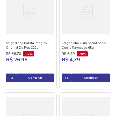
Salgadinho Batata Pringles
Salgadinho Club Social Snack
Original Do Pop 322g
Queijo Parmesão 68g
R$
39
,
70
R$
6
,
79
32%
29%
R$ 26,95
R$ 4,79
+
3
Comprar
+
3
Comprar