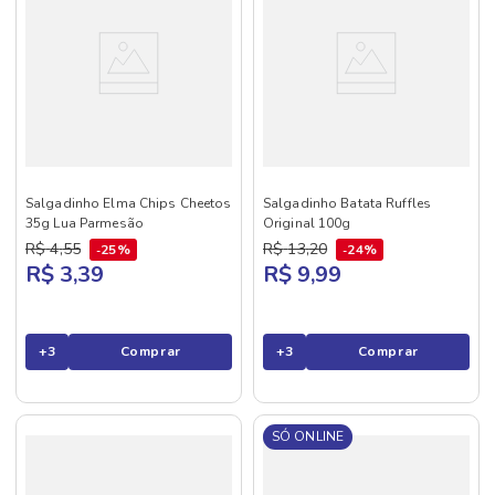
Salgadinho Elma Chips Cheetos
Salgadinho Batata Ruffles
35g Lua Parmesão
Original 100g
R$
4
,
55
R$
13
,
20
25%
24%
R$ 3,39
R$ 9,99
+
3
Comprar
+
3
Comprar
SÓ ONLINE