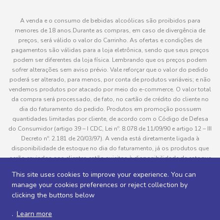
A venda e o consumo de bebidas alcoólicas são proibidos para
menores de 18 anos.Durante as compras, em caso de divergência de
preços, será válido o valor do Carrinho. As ofertas e condições de
pagamentos são válidas para a loja eletrônica, sendo que seus preços
podem ser diferentes da loja física. Lembrando que os preços podem
sofrer alterações sem aviso prévio. Vale reforçar que o valor do pedido
poderá ser alterado, para menos, por conta de produtos variáveis; e não
vendemos produtos por atacado por meio do e-commerce. O valor total
da compra será processado, de fato, no cartão de crédito do cliente no
dia do faturamento do pedido. Produtos em promoção possuem
quantidades limitadas por cliente, de acordo com o Código de Defesa
do Consumidor (artigo 39 – I CDC, Lei nº. 8.078 de 11/09/90 e artigo 12 – III
Decreto nº. 2.181 de 20/03/97). A venda está diretamente ligada à
disponibilidade de estoque no dia do faturamento, já os produtos que
serão enviados aos clientes estão sujeitos à disponibilidade de estoque
no momento da separação. Caso algum produto venha a faltar no
This site uses cookies to improve your experience. You can
pedido do cliente, este não será entregue e o valor do item não será
manage your cookies preferences or reject collection by
cobrado. As fotos dos produtos no site são ilustrativas, podendo haver
clicking the buttons below
divergência com o produto real e todos os pedidos estão sujeitos à
confirmação de dados do cliente. Informações sobre entrega, podem ser
.
Learn more
consultadas em “Política de Entregas”