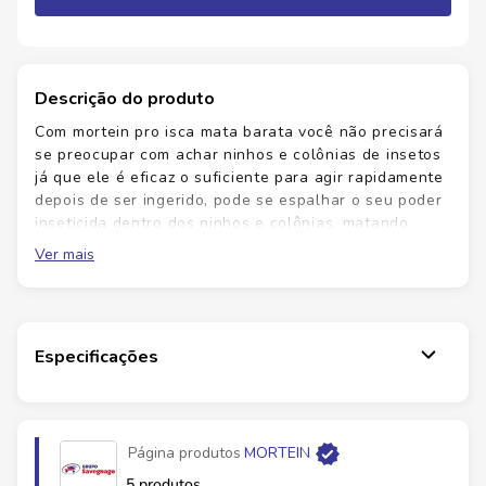
Descrição do produto
Com mortein pro isca mata barata você não precisará
se preocupar com achar ninhos e colônias de insetos
já que ele é eficaz o suficiente para agir rapidamente
depois de ser ingerido, pode se espalhar o seu poder
inseticida dentro dos ninhos e colônias, matando
todos de uma só vez. Sua principal arma para matar
Ver mais
baratas onde você vê e até onde você não vê você
pode confiar no líder do segmento de inseticidas para
baratas e outros insetos rasteiros. sua fórmula
paralisa, mata barata e continua matando por até 6
Especificações
semanas.
Página produtos
MORTEIN
5 produtos