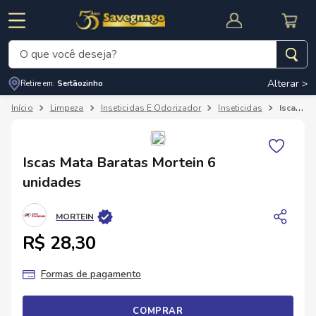
O que você deseja?
Alterar >
Retire em:
Sertãozinho
Termos mais buscados
Limpeza
Inseticidas E Odorizador
Inseticidas
Iscas Mata Baratas Mortein 6 unidades
1
º
leite
2
º
cafe
RNAL
CUPOM DE DESCONTO
Iscas Mata Baratas Mortein 6
3
º
cerveja
unidades
4
º
carne
MORTEIN
5
º
arroz
R$ 28,30
Formas de pagamento
COMPRAR