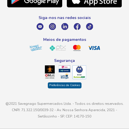
Promoção Fim de Ano
0800 016 6680
Promoção Fornecedores
Siga-nos nas redes sociais
E-mail
atendimento@savegnago.com.br
Meios de pagamentos
Segurança
Preferências de Cookies
@2021 Savegnago Supermercados Ltda. - Todos os direitos reservados.
CNPJ: 71.322.150/0039-32 - Av. Nossa Senhora Aparecida, 2021 -
Sertãozinho - SP, CEP: 14170-150