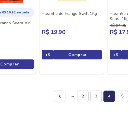
e
R$
16
,
92
em cada
Filézinho de Frango Swift 1Kg
Filezinho
Seara 1k
rango Seara Air
R$
24
,
95
R$ 19,90
R$ 17,
+
3
Comprar
+
3
Comprar
2
3
4
5