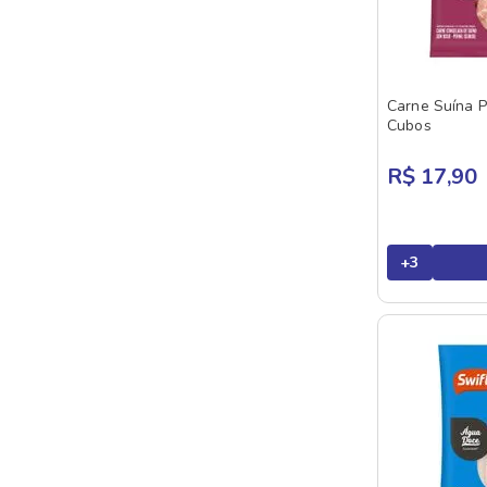
JBS
Paleta
KANI KAMA
Patinho
KORIN
Peito De Frango
Carne Suína P
MAR RIO
Cubos
Peixes Congelados
MATURATTA
Pernil Suíno
R$ 17,90
MINERVA
Picanha
NHO BENTO
Salmão
+
3
ORANGES
PERDIGAO
PRIETO
PUL
QUALIMAR
REZENDE
RIBERALVES