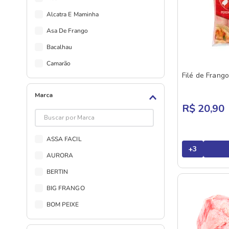
Alcatra E Maminha
Asa De Frango
Bacalhau
Camarão
Filé de Frang
Carne Seca
Marca
Carne Temperada
R$ 20,90
Carne Temperada Suína
Carnes Salgadas Suínas
ASSA FACIL
Chester
+
3
AURORA
Contra Filé
BERTIN
Cordeiro
BIG FRANGO
Costela
BOM PEIXE
Costela Suína
BRAZILIAN FISH
Coxa E Sobrecoxa