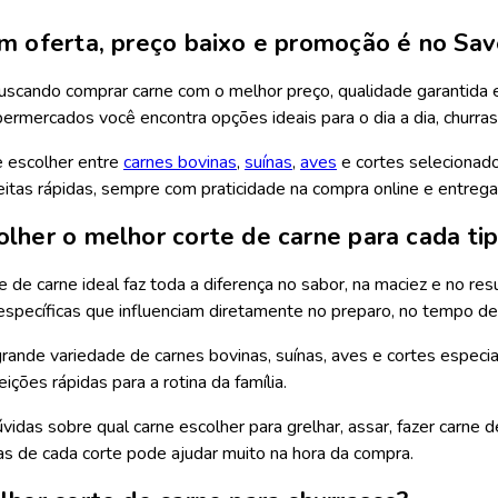
m oferta, preço baixo e promoção é no S
uscando comprar carne com o melhor preço, qualidade garantida e 
mercados você encontra opções ideais para o dia a dia, churrasc
 escolher entre
carnes bovinas
,
suínas
,
aves
e cortes selecionado
eitas rápidas, sempre com praticidade na compra online e entrega 
lher o melhor corte de carne para cada ti
e de carne ideal faz toda a diferença no sabor, na maciez e no res
 específicas que influenciam diretamente no preparo, no tempo d
ande variedade de carnes bovinas, suínas, aves e cortes especia
ições rápidas para a rotina da família.
idas sobre qual carne escolher para grelhar, assar, fazer carne 
cas de cada corte pode ajudar muito na hora da compra.