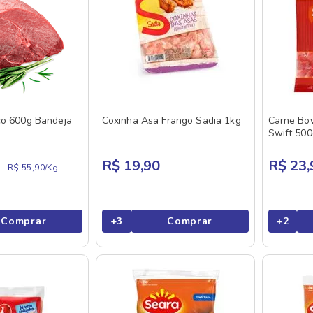
ço 600g Bandeja
Coxinha Asa Frango Sadia 1kg
Carne Bo
Swift 50
R$ 19,90
R$ 23,
R$ 55,90/
Kg
Comprar
+
3
Comprar
+
2