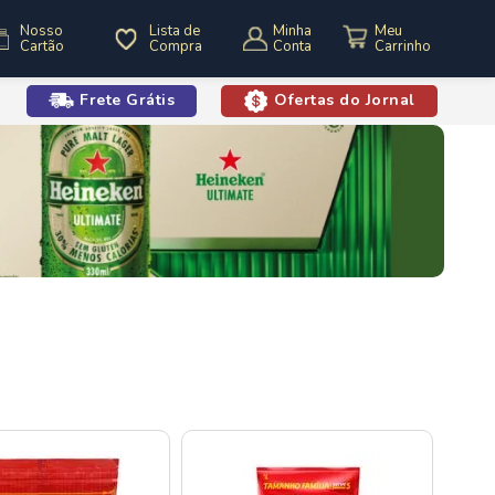
Nosso
Lista de
Minha
Cartão
Compra
Conta
Frete Grátis
Ofertas do Jornal
o