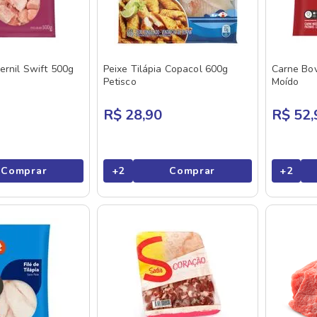
ernil Swift 500g
Peixe Tilápia Copacol 600g
Carne Bov
Petisco
Moído
R$ 28,90
R$ 52,
Comprar
+
2
Comprar
+
2