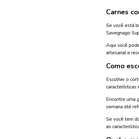
Carnes co
Se você está b
Savegnago Super
Aqui você pode
artesanal e rec
Como esco
Escolher o cort
características
Encontre uma gr
semana até refe
Se você tem dúv
as característi