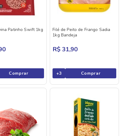
ina Patinho Swift 1kg
Filé de Peito de Frango Sadia
1kg Bandeja
90
R$ 31,90
Comprar
+
3
Comprar