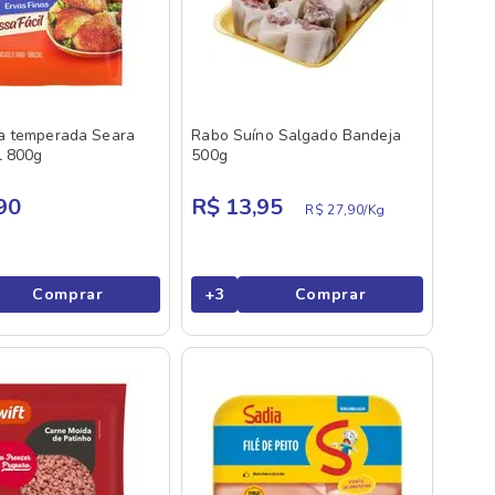
a temperada Seara
Rabo Suíno Salgado Bandeja
l 800g
500g
90
R$ 13,95
R$ 27,90/
Kg
Comprar
+
3
Comprar