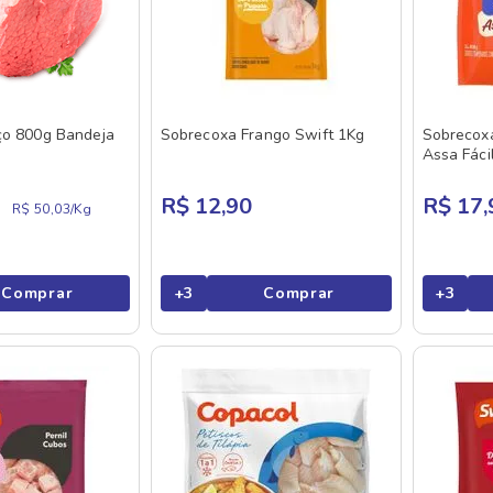
ço 800g Bandeja
Sobrecoxa Frango Swift 1Kg
Sobrecox
Assa Fáci
R$ 12,90
R$ 17,
R$ 50,03/
Kg
Comprar
+
3
Comprar
+
3