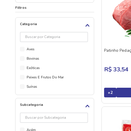
Filtros
Categoria
Aves
Patinho Peda
Bovinas
Exóticas
R$ 33,54
Peixes E Frutos Do Mar
Suínas
+
2
Subcategoria
Acém