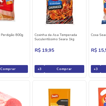
o Perdigão 800g
Coxinha da Asa Temperada
Coxa Sea
Suculentíssimo Seara 1kg
R$ 19,95
R$ 15,
Comprar
+
3
Comprar
+
3