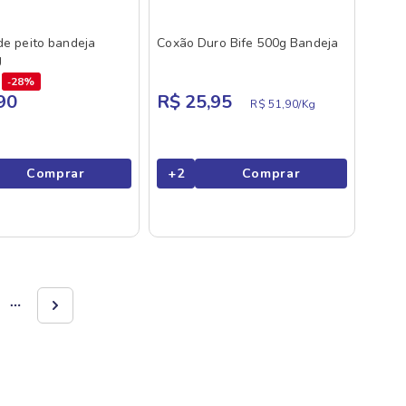
 de peito bandeja
Coxão Duro Bife 500g Bandeja
g
28%
90
R$ 25,95
R$ 51,90/
Kg
Comprar
+
2
Comprar