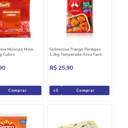
vina Músculo Mole
Sobrecoxa Frango Perdigao
0g Cubos
1,2kg Temperada Assa Facil
90
R$ 25,90
Comprar
+
3
Comprar