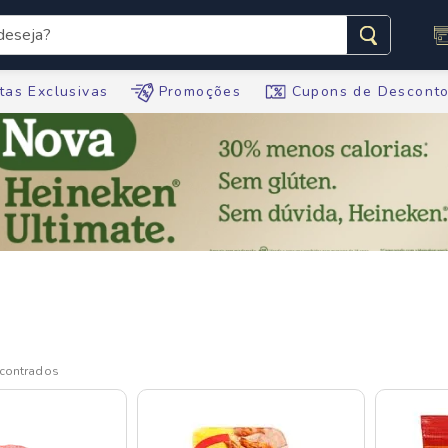
seja?
s buscados
tas Exclusivas
Promoções
Cupons de Descont
te
tegral
ario
te