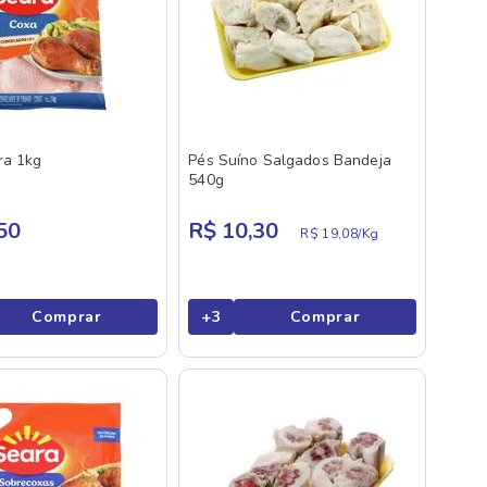
ra 1kg
Pés Suíno Salgados Bandeja
540g
50
R$ 10,30
R$ 19,08/
Kg
Comprar
+
3
Comprar