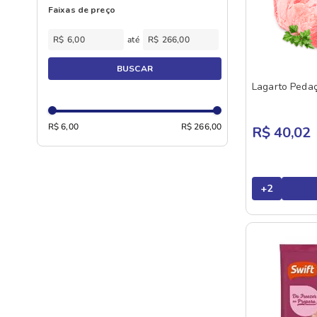
Faixas de preço
COMBO
Coxão Duro
COPACOL
R$
R$
Coxão Mole
COSTA SUL
Cupim
BUSCAR
DA GRANJA
Lagarto Peda
Filé Mignon
DAMM
Frango
DO CHEF
R$ 6,00
R$ 266,00
R$ 40,02
Frango A Passarinho
FIESTA
Lagarto
FRIBOI
Lombo Suíno
+
2
FRICARNE
Miúdos
FRIGOL
Miúdos De Frango
FRIMESA
Miudos Suíno
FUTURO
Outros Cortes
IN NATURA
Outros Cortes Suíno
ITABOM
Outros Frutos Do Mar