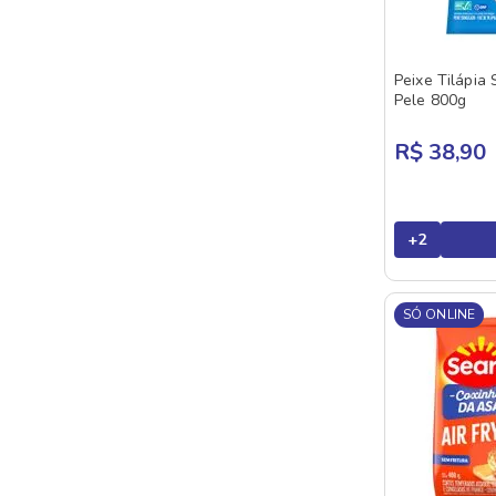
SADIA
SEARA
Peixe Tilápia 
SULITA
Pele 800g
SWIFT
R$ 38,90
VAPZA
VILLA GERMANIA
VPJ
+
2
SÓ ONLINE