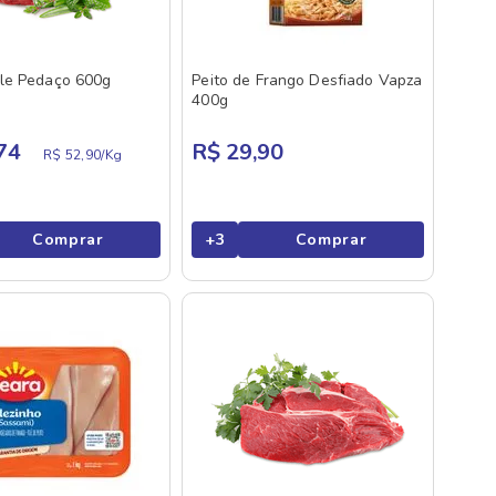
le Pedaço 600g
Peito de Frango Desfiado Vapza
400g
74
R$ 29,90
R$ 52,90/
Kg
Comprar
+
3
Comprar