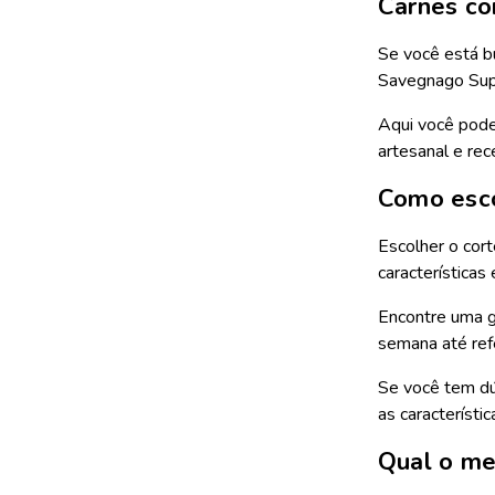
Carnes co
Se você está b
Savegnago Super
Aqui você pode
artesanal e rec
Como esco
Escolher o cort
características
Encontre uma gr
semana até refe
Se você tem dúv
as característi
Qual o me