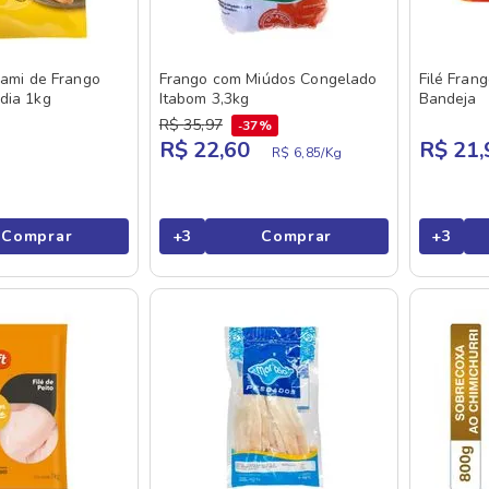
sami de Frango
Frango com Miúdos Congelado
Filé Fran
dia 1kg
Itabom 3,3kg
Bandeja
R$
35
,
97
37%
R$ 22,60
R$ 21,
R$ 6,85/
Kg
Comprar
+
3
Comprar
+
3