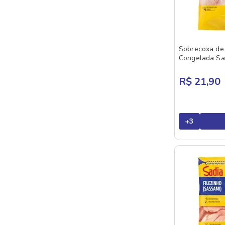
JBS
Paleta
KANI KAMA
Patinho
KORIN
Peito De Frango
Sobrecoxa de
MAR RIO
Congelada Sa
Peixes Congelados
MATURATTA
Pernil Suíno
R$ 21,90
MINERVA
Picanha
NHO BENTO
Salmão
+
3
ORANGES
PERDIGAO
PRIETO
PUL
QUALIMAR
REZENDE
RIBERALVES