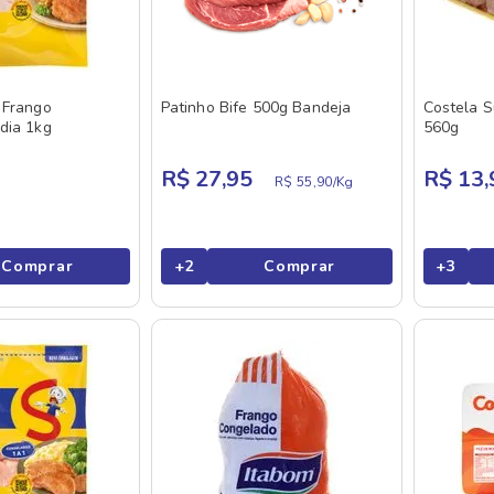
 Frango
Patinho Bife 500g Bandeja
Costela S
dia 1kg
560g
R$ 27,95
R$ 13,
R$ 55,90/
Kg
Comprar
+
2
Comprar
+
3