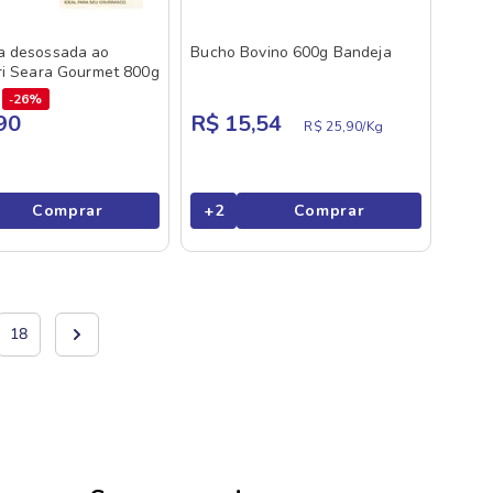
a desossada ao
Bucho Bovino 600g Bandeja
ri Seara Gourmet 800g
26%
90
R$ 15,54
R$ 25,90/
Kg
Comprar
+
2
Comprar
18