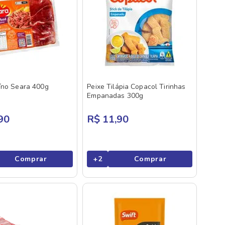
íno Seara 400g
Peixe Tilápia Copacol Tirinhas
Empanadas 300g
90
R$ 11,90
Comprar
+
2
Comprar