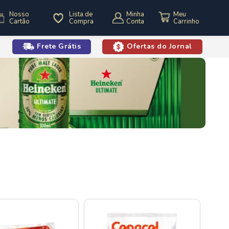
Nosso
Lista de
Minha
Cartão
Compra
Conta
Frete Grátis
Ofertas do Jornal
o