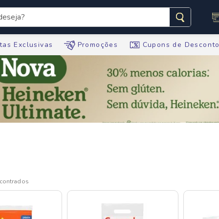
seja?
s buscados
tas Exclusivas
Promoções
Cupons de Descont
te
tegral
ario
te