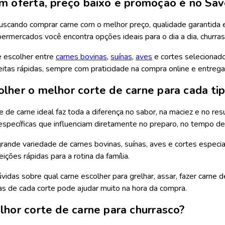
m oferta, preço baixo e promoção é no S
uscando comprar carne com o melhor preço, qualidade garantida e 
mercados você encontra opções ideais para o dia a dia, churrasc
 escolher entre
carnes bovinas
,
suínas
,
aves
e cortes selecionado
eitas rápidas, sempre com praticidade na compra online e entrega 
lher o melhor corte de carne para cada ti
e de carne ideal faz toda a diferença no sabor, na maciez e no res
 específicas que influenciam diretamente no preparo, no tempo d
ande variedade de carnes bovinas, suínas, aves e cortes especia
ições rápidas para a rotina da família.
idas sobre qual carne escolher para grelhar, assar, fazer carne 
cas de cada corte pode ajudar muito na hora da compra.
lhor corte de carne para churrasco?