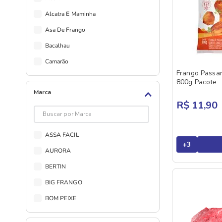
Alcatra E Maminha
Asa De Frango
Bacalhau
Camarão
Frango Passa
Carne Seca
800g Pacote
Marca
Carne Temperada
R$ 11,90
Carne Temperada Suína
Carnes Salgadas Suínas
ASSA FACIL
Chester
+
3
AURORA
Contra Filé
BERTIN
Cordeiro
BIG FRANGO
Costela
BOM PEIXE
Costela Suína
BRAZILIAN FISH
Coxa E Sobrecoxa