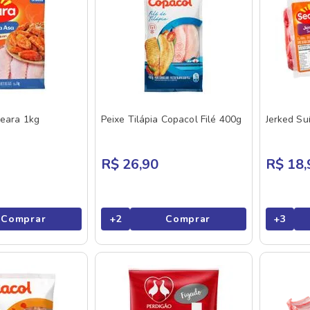
Seara 1kg
Peixe Tilápia Copacol Filé 400g
Jerked Su
R$ 26,90
R$ 18,
Comprar
+
2
Comprar
+
3