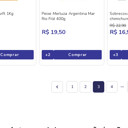
wift 1Kg
Peixe Merluza Argentina Mar
Sobrecox
Rio Filé 400g
chimichur
R$
22
,
90
R$ 19,50
R$ 16,
Comprar
+
2
Comprar
+
3
1
2
3
4