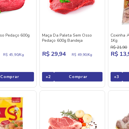
so Pedaço 600g
Maça Da Paleta Sem Osso
Coxinha A
Pedaço 600g Bandeja
1Kg
R$
21
,
90
R$ 29,94
R$ 13,
R$ 45,90/
Kg
R$ 49,90/
Kg
Comprar
+
2
Comprar
+
3