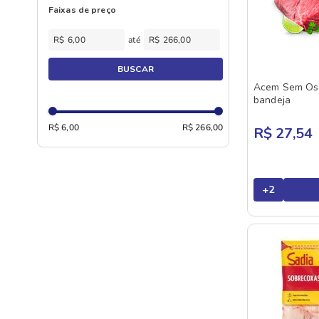
Faixas de preço
COMBO
Coxão Duro
COPACOL
R$
R$
Coxão Mole
COSTA SUL
Cupim
BUSCAR
DA GRANJA
Acem Sem Os
Filé Mignon
bandeja
DAMM
Frango
DO CHEF
R$ 6,00
R$ 266,00
R$ 27,54
Frango A Passarinho
FIESTA
Lagarto
FRIBOI
Lombo Suíno
+
2
FRICARNE
Miúdos
FRIGOL
Miúdos De Frango
FRIMESA
Miudos Suíno
FUTURO
Outros Cortes
IN NATURA
Outros Cortes Suíno
ITABOM
Outros Frutos Do Mar