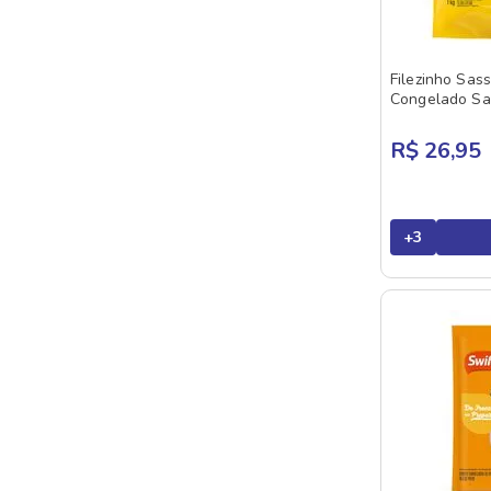
SADIA
SEARA
Filezinho Sas
SULITA
Congelado Sa
SWIFT
R$ 26,95
VAPZA
VILLA GERMANIA
VPJ
+
3