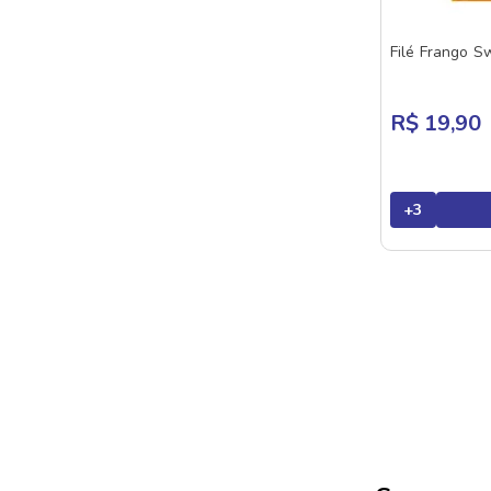
Filé Frango S
R$ 19,90
+
3