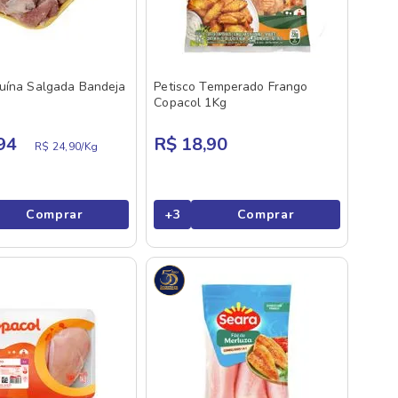
uína Salgada Bandeja
Petisco Temperado Frango
Copacol 1Kg
94
R$ 18,90
R$ 24,90/
Kg
Comprar
+
3
Comprar