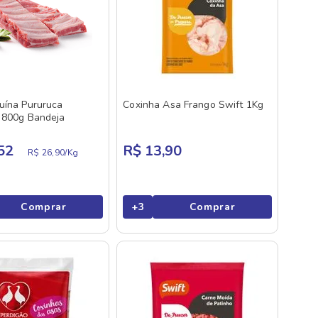
uína Pururuca
Coxinha Asa Frango Swift 1Kg
 800g Bandeja
52
R$ 13,90
R$ 26,90/
Kg
Comprar
+
3
Comprar