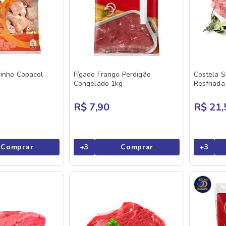
rinho Copacol
Fígado Frango Perdigão
Costela S
Congelado 1kg
Resfriada
R$ 7,90
R$ 21,
Comprar
+
3
Comprar
+
3