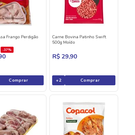
sa Frango Perdigão
Carne Bovina Patinho Swift
500g Moído
37%
90
R$ 29,90
Comprar
+
2
Comprar