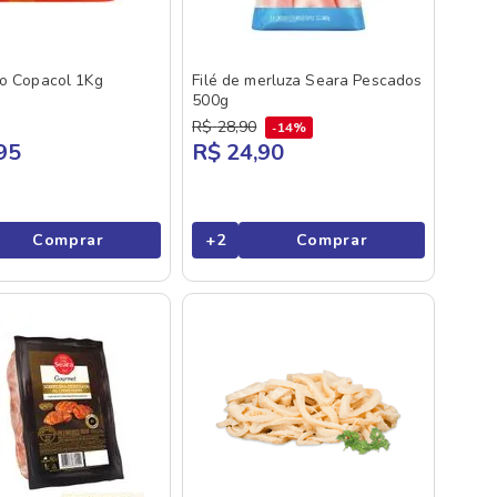
go Copacol 1Kg
Filé de merluza Seara Pescados
500g
R$
28
,
90
14%
95
R$ 24,90
Comprar
+
2
Comprar