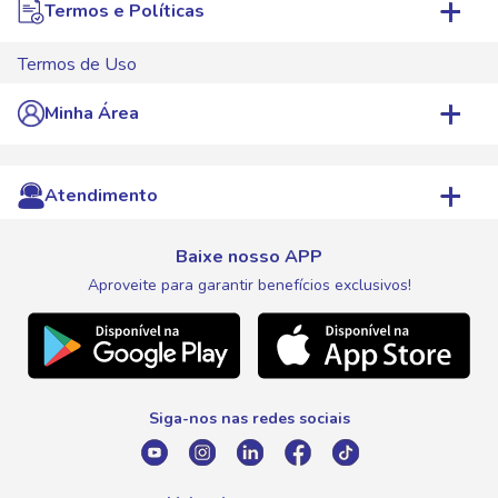
WhatsApp de Ofertas
Termos e Políticas
Trabalhe Conosco
Jornal de Ofertas
Termos de Uso
Transparência Salarial
Televendas
Centro de Privacidade
Minha Área
Starcine
Save mania
Troca e Devolução
Blog
Minha Conta
Aniversário
Atendimento
Pagamentos
Save Ganhe
Lista de Compras
Expovinho
Entrega e Retirada
Fale Conosco
Nosso Cartão
Meus Pedidos
Baixe nosso APP
Black Friday
Canal de Ética
Aproveite para garantir benefícios exclusivos!
WhatsApp
Meus Descontos
Natal
Telefone
Promoção Fim de Ano
0800 016 6680
Promoção Fornecedores
Siga-nos nas redes sociais
E-mail
atendimento@savegnago.com.br