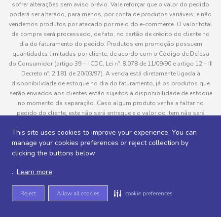
sofrer alterações sem aviso prévio. Vale reforçar que o valor do pedido
poderá ser alterado, para menos, por conta de produtos variáveis; e não
vendemos produtos por atacado por meio do e-commerce. O valor total
da compra será processado, de fato, no cartão de crédito do cliente no
dia do faturamento do pedido. Produtos em promoção possuem
quantidades limitadas por cliente, de acordo com o Código de Defesa
do Consumidor (artigo 39 – I CDC, Lei nº. 8.078 de 11/09/90 e artigo 12 – III
Decreto nº. 2.181 de 20/03/97). A venda está diretamente ligada à
disponibilidade de estoque no dia do faturamento, já os produtos que
serão enviados aos clientes estão sujeitos à disponibilidade de estoque
no momento da separação. Caso algum produto venha a faltar no
pedido do cliente, este não será entregue e o valor do item não será
cobrado. As fotos dos produtos no site são ilustrativas, podendo haver
This site uses cookies to improve your experience. You can
divergência com o produto real e todos os pedidos estão sujeitos à
manage your cookies preferences or reject collection by
confirmação de dados do cliente. Informações sobre entrega, podem ser
consultadas em “Política de Entregas”
clicking the buttons below
.
Learn more
Desenvolvido por
Reject
Allow all cookies
cookie preferences
Sitemap de rotas -
Sitemap de departamentos -
Sitemap de categorias -
Sitemap de subcategorias -
Sitemap de marcas -
Sitemap de produtos