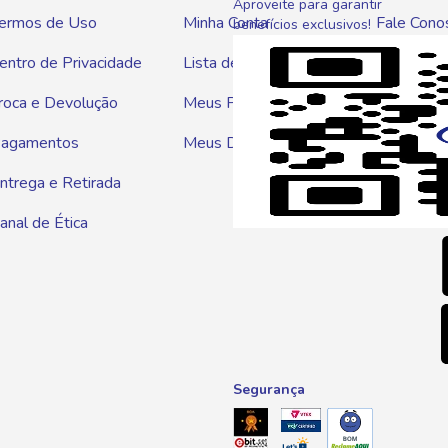
Aproveite para garantir
ermos de Uso
Minha Conta
Fale Cono
benefícios exclusivos!
entro de Privacidade
Lista de Compras
WhatsAp
roca e Devolução
Meus Pedidos
Telef
agamentos
Meus Descontos
0800 01
ntrega e Retirada
E-mai
anal de Ética
atendim
Segurança