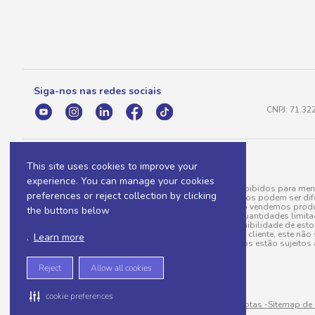
Siga-nos nas redes sociais
CNPJ: 71.32
This site uses cookies to improve your
experience. You can manage your cookies
A venda e o consumo de bebidas alcoólicas são proibidos para meno
preferences or reject collection by clicking
válidas para a loja eletrônica, sendo que seus preços podem ser dif
para menos, por conta de produtos variáveis; e não vendemos produ
the buttons below
do pedido. Produtos em promoção possuem quantidades limitadas po
20/03/97). A venda está diretamente ligada à disponibilidade de es
Caso algum produto venha a faltar no pedido do cliente, este não 
.
Learn more
todos os pedidos estão sujeitos 
Reject
Allow all cookies
cookie preferences
Sitemap de rotas -
Sitemap de