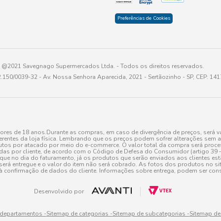
Preferências de Cookies
@2021 Savegnago Supermercados Ltda. - Todos os direitos reservados.
2.150/0039-32 - Av. Nossa Senhora Aparecida, 2021 - Sertãozinho - SP, CEP: 14
res de 18 anos.Durante as compras, em caso de divergência de preços, será vá
erentes da loja física. Lembrando que os preços podem sofrer alterações sem av
tos por atacado por meio do e-commerce. O valor total da compra será processa
r cliente, de acordo com o Código de Defesa do Consumidor (artigo 39 – I CDC,
toque no dia do faturamento, já os produtos que serão enviados aos clientes e
será entregue e o valor do item não será cobrado. As fotos dos produtos no sit
à confirmação de dados do cliente. Informações sobre entrega, podem ser cons
Desenvolvido por
 departamentos -
Sitemap de categorias -
Sitemap de subcategorias -
Sitemap de