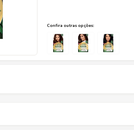
Altura
16.1
cm