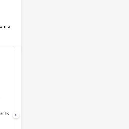
com a
tanho