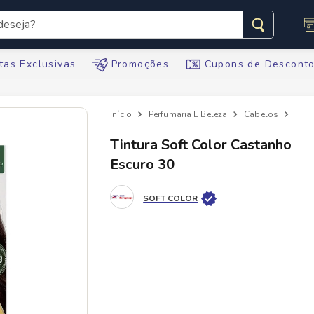
seja?
s buscados
tas Exclusivas
Promoções
Cupons de Descont
Perfumaria E Beleza
Cabelos
Tint
Tintura Soft Color Castanho
Escuro 30
te
SOFT COLOR
tegral
ario
te