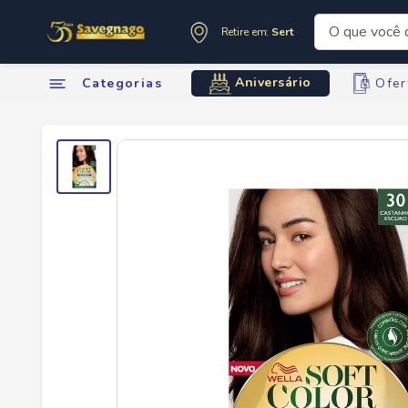
O que você de
Retire em:
Sertãozinho
Termos mai
Aniversário
Categorias
Ofer
1
º
leite
2
º
cafe
3
º
cerveja
4
º
carne
5
º
arroz
6
º
sabone
7
º
oleo
8
º
leite in
9
º
anivers
10
º
chocola