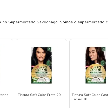
Largura
LIM
9.1
cm
Comprimento
6.1
cm
R
no Supermercado Savegnago. Somos o supermercado 
Peso
0.172
kg
o de produtos
SOFT COLOR
, confira abaixo:
stanho
Tintura Soft Color Preto 20
Tintura Soft Color Cas
Escuro 30