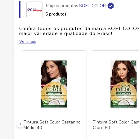
Página produtos
SOFT COLOR
Fabricante
ROGE INTERG COM E DIST DE A
5 produtos
EAN
7891182016711
Confira todos os produtos da marca
SOFT COLO
maior variedade e qualidade do Brasil!
Ver mais
Id do produto
5385
No Savegnago, você encontra uma ampla seleçã
Tintura Soft Color Castanho
Tintura Soft Color Ca
Médio 40
Claro 50