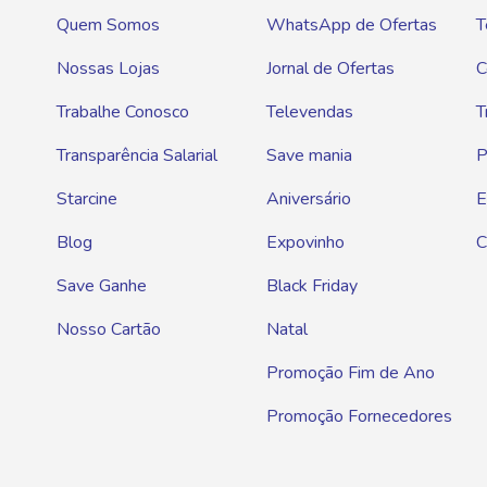
Quem Somos
WhatsApp de Ofertas
T
Nossas Lojas
Jornal de Ofertas
C
Trabalhe Conosco
Televendas
T
Transparência Salarial
Save mania
P
Starcine
Aniversário
E
Blog
Expovinho
C
Save Ganhe
Black Friday
Nosso Cartão
Natal
Promoção Fim de Ano
Promoção Fornecedores