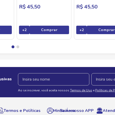
R$ 45,50
R$ 45,50
r
+
2
Comprar
+
2
Comprar
usivas
Ao se inscrever, você aceita nossos
Termos de Uso
e
Políticas de 
Termos e Políticas
Minha Área
Baixe nosso APP
Atend