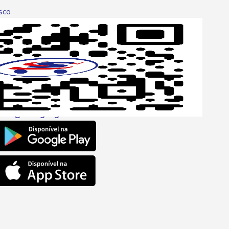
sco
p
one
6 6680
l
ento@savegnago.com.br