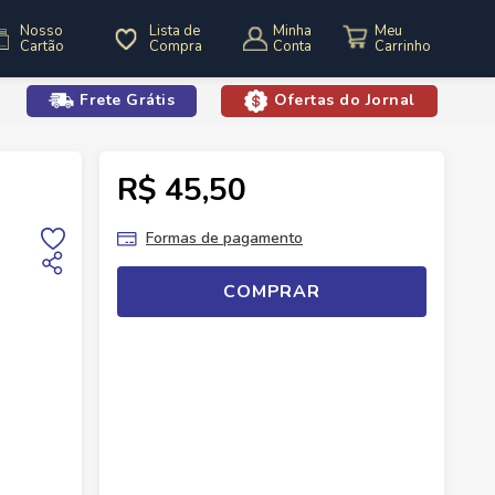
Nosso
Lista de
Minha
Cartão
Compra
Conta
Frete Grátis
Ofertas do Jornal
o
R$ 45,50
uras De Cabelo
Tintura Soft Color Castanho Escuro 30
Formas de pagamento
COMPRAR