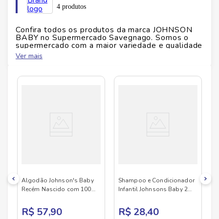
Marca
: Johnsons Baby
4 produtos
Unidades
: 100
Conteúdo
: 100 unidades
Confira todos os produtos da marca
JOHNSON
Aplicação
: Higiene infantil diária
BABY
no Supermercado Savegnago. Somos o
supermercado com a maior variedade e qualidade
do Brasil!
Ver mais
No Savegnago, você encontra uma ampla seleção
de produtos
JOHNSON BABY
, confira abaixo:
Algodão Johnson's Baby
Shampoo e Condicionador
Recém Nascido com 100
Infantil Johnsons Baby 2
unidades
em 1 400ml
R$ 57,90
R$ 28,40