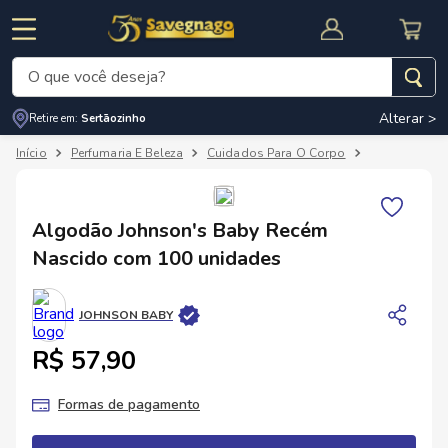
O que você deseja?
Alterar >
Retire em:
Sertãozinho
Termos mais buscados
Perfumaria E Beleza
Cuidados Para O Corpo
Algodão, Has
1
º
leite
2
º
cafe
RNAL
CUPOM DE DESCONTO
Algodão Johnson's Baby Recém
3
º
cerveja
Nascido com 100 unidades
4
º
carne
5
º
arroz
JOHNSON BABY
R$ 57,90
Formas de pagamento