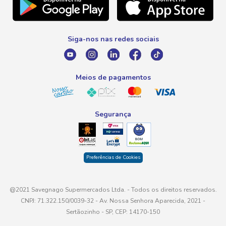
Telefone
Promoção Fim de Ano
0800 016 6680
Promoção Fornecedores
Siga-nos nas redes sociais
E-mail
atendimento@savegnago.com.br
Meios de pagamentos
Segurança
Preferências de Cookies
@2021 Savegnago Supermercados Ltda. - Todos os direitos reservados.
CNPJ: 71.322.150/0039-32 - Av. Nossa Senhora Aparecida, 2021 -
Sertãozinho - SP, CEP: 14170-150