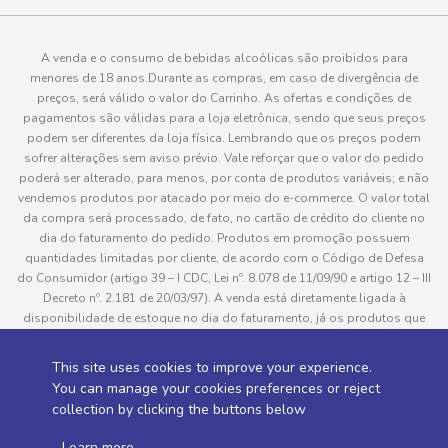
A venda e o consumo de bebidas alcoólicas são proibidos para
menores de 18 anos.Durante as compras, em caso de divergência de
preços, será válido o valor do Carrinho. As ofertas e condições de
pagamentos são válidas para a loja eletrônica, sendo que seus preços
podem ser diferentes da loja física. Lembrando que os preços podem
sofrer alterações sem aviso prévio. Vale reforçar que o valor do pedido
poderá ser alterado, para menos, por conta de produtos variáveis; e não
vendemos produtos por atacado por meio do e-commerce. O valor total
da compra será processado, de fato, no cartão de crédito do cliente no
dia do faturamento do pedido. Produtos em promoção possuem
quantidades limitadas por cliente, de acordo com o Código de Defesa
do Consumidor (artigo 39 – I CDC, Lei nº. 8.078 de 11/09/90 e artigo 12 – III
Decreto nº. 2.181 de 20/03/97). A venda está diretamente ligada à
disponibilidade de estoque no dia do faturamento, já os produtos que
serão enviados aos clientes estão sujeitos à disponibilidade de estoque
no momento da separação. Caso algum produto venha a faltar no
This site uses cookies to improve your experience.
pedido do cliente, este não será entregue e o valor do item não será
You can manage your cookies preferences or reject
cobrado. As fotos dos produtos no site são ilustrativas, podendo haver
collection by clicking the buttons below
divergência com o produto real e todos os pedidos estão sujeitos à
confirmação de dados do cliente. Informações sobre entrega, podem ser
.
Learn more