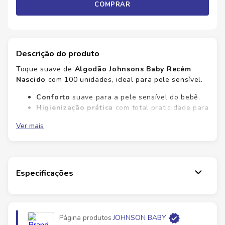
COMPRAR
Descrição do produto
Toque suave de
Algodão Johnsons Baby Recém
Nascido
com 100 unidades, ideal para pele sensível.
Conforto
suave para a pele sensível do bebê.
Higienização prática
com total praticidade para
o dia a dia.
Ver mais
Maciez
que evita irritações.
Economia
com 100 unidades para várias trocas.
Conforto diário e qualidade confiável para os
cuidados do bebê. No Savegnago você encontra
Especificações
garantia de procedência e cuidado na hora da troca.
Garanta já o seu momento de higiene seguro.
Ficha Técnica
Página produtos
JOHNSON BABY