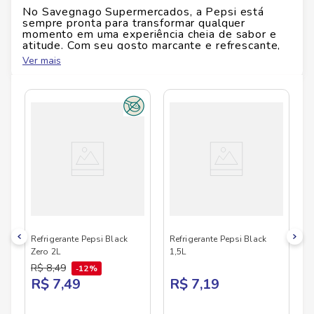
No Savegnago Supermercados, a Pepsi está
EAN
7892840820664
sempre pronta para transformar qualquer
momento em uma experiência cheia de sabor e
atitude. Com seu gosto marcante e refrescante,
Id do produto
148622
ela é a companhia ideal para aquele almoço em
Ver mais
família, o encontro com os amigos ou até mesmo
uma pausa no meio da correria do dia. Pepsi é
mais do que uma bebida: é um símbolo de
Altura
33.4
cm
autenticidade que atravessa gerações com o
mesmo espírito jovem e ousado. Seu equilíbrio
perfeito entre doçura e intensidade conquista
Largura
9.1
cm
logo no primeiro gole. Seja na versão tradicional,
zero açúcar ou com sabores especiais, a Pepsi
entrega qualidade e inovação em cada
Comprimento
embalagem — da latinha prática à garrafa de 2
9.1
cm
litros, pensada para todos os momentos. Pepsi é
para quem escolhe viver com mais personalidade,
mais sabor e mais atitude. Disponível no
Peso
1.59
kg
Savegnago Supermercados em opções que
combinam com seu estilo e com cada momento
do seu dia.
Refrigerante Pepsi Black
Refrigerante Pepsi Black
Zero 2L
1,5L
R$
8
,
49
12%
R$ 7,49
R$ 7,19