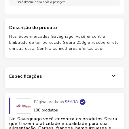
será determinado após a pesagem.
Descrição do produto
Nos Supermercados Savegnago, você encontra
Embutido de lombo cozido Seara 210g e recebe direto
em sua casa. Confira as melhores ofertas aqui!
Especificações
Marca
SEARA
Página produtos
SEARA
EAN
0
100 produtos
No Savegnago você encontra os produtos Seara
Id do produto
140369
que trazem praticidade e qualidade para sua
alimentação. Carnes, frangos, hambúrgueres e