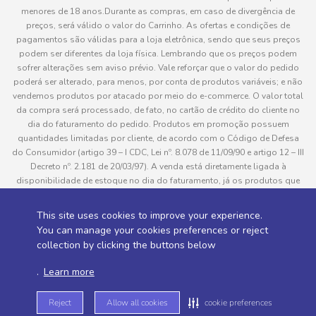
menores de 18 anos.Durante as compras, em caso de divergência de
preços, será válido o valor do Carrinho. As ofertas e condições de
pagamentos são válidas para a loja eletrônica, sendo que seus preços
podem ser diferentes da loja física. Lembrando que os preços podem
sofrer alterações sem aviso prévio. Vale reforçar que o valor do pedido
poderá ser alterado, para menos, por conta de produtos variáveis; e não
vendemos produtos por atacado por meio do e-commerce. O valor total
da compra será processado, de fato, no cartão de crédito do cliente no
dia do faturamento do pedido. Produtos em promoção possuem
quantidades limitadas por cliente, de acordo com o Código de Defesa
do Consumidor (artigo 39 – I CDC, Lei nº. 8.078 de 11/09/90 e artigo 12 – III
Decreto nº. 2.181 de 20/03/97). A venda está diretamente ligada à
disponibilidade de estoque no dia do faturamento, já os produtos que
serão enviados aos clientes estão sujeitos à disponibilidade de estoque
no momento da separação. Caso algum produto venha a faltar no
This site uses cookies to improve your experience.
pedido do cliente, este não será entregue e o valor do item não será
You can manage your cookies preferences or reject
cobrado. As fotos dos produtos no site são ilustrativas, podendo haver
collection by clicking the buttons below
divergência com o produto real e todos os pedidos estão sujeitos à
confirmação de dados do cliente. Informações sobre entrega, podem ser
.
Learn more
consultadas em “Política de Entregas”
Reject
Allow all cookies
cookie preferences