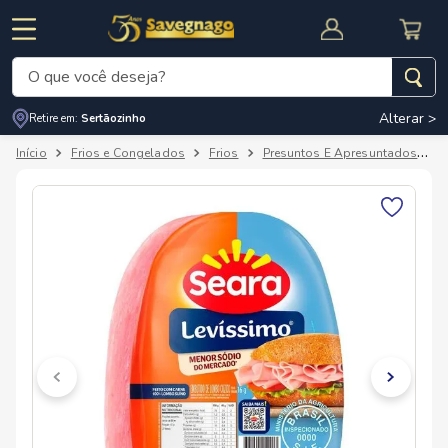
O que você deseja?
Alterar >
Retire em:
Sertãozinho
Termos mais buscados
Frios e Congelados
Frios
Presuntos E Apresuntados
1
º
leite
2
º
cafe
RNAL
CUPOM DE DESCONTO
3
º
cerveja
4
º
carne
5
º
arroz