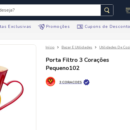
seja?
s buscados
tas Exclusivas
Promoções
Cupons de Descont
Bazar E Utilidades
Utilidades De Coz
Porta Filtro 3 Corações
Pequeno102
te
ario
3 CORACOES
tegral
te