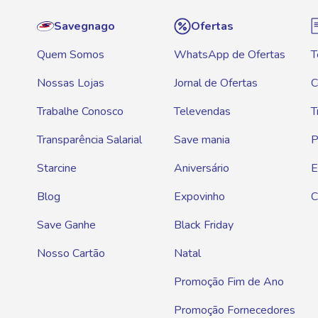
Savegnago
Ofertas
Quem Somos
WhatsApp de Ofertas
T
Nossas Lojas
Jornal de Ofertas
C
Trabalhe Conosco
Televendas
T
Transparência Salarial
Save mania
P
Starcine
Aniversário
E
Blog
Expovinho
C
Save Ganhe
Black Friday
Nosso Cartão
Natal
Promoção Fim de Ano
Promoção Fornecedores