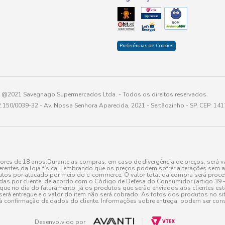
Preferências de Cookies
@2021 Savegnago Supermercados Ltda. - Todos os direitos reservados.
2.150/0039-32 - Av. Nossa Senhora Aparecida, 2021 - Sertãozinho - SP, CEP: 14
res de 18 anos.Durante as compras, em caso de divergência de preços, será vá
erentes da loja física. Lembrando que os preços podem sofrer alterações sem av
tos por atacado por meio do e-commerce. O valor total da compra será processa
r cliente, de acordo com o Código de Defesa do Consumidor (artigo 39 – I CDC,
toque no dia do faturamento, já os produtos que serão enviados aos clientes e
será entregue e o valor do item não será cobrado. As fotos dos produtos no sit
à confirmação de dados do cliente. Informações sobre entrega, podem ser cons
Desenvolvido por