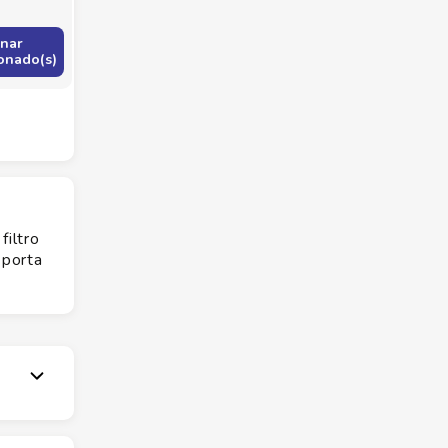
onar
onado(s)
filtro
 porta