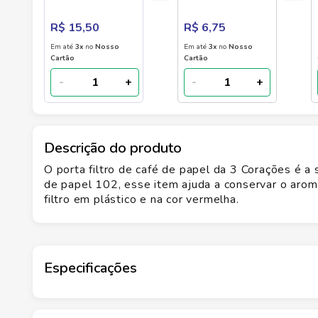
Pequeno102
R$ 15,50
R$ 6,75
Em até
3
x
no
Nosso
Em até
3
x
no
Nosso
Cartão
Cartão
-
+
-
+
Descrição do produto
O porta filtro de café de papel da 3 Corações é a s
de papel 102, esse item ajuda a conservar o arom
filtro em plástico e na cor vermelha.
Especificações
Marca
3 CORACOES