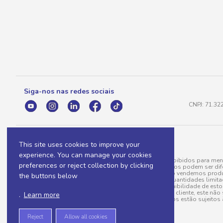
Siga-nos nas redes sociais
CNPJ: 71.32
This site uses cookies to improve your
experience. You can manage your cookies
A venda e o consumo de bebidas alcoólicas são proibidos para meno
preferences or reject collection by clicking
válidas para a loja eletrônica, sendo que seus preços podem ser dif
para menos, por conta de produtos variáveis; e não vendemos produ
the buttons below
do pedido. Produtos em promoção possuem quantidades limitadas po
20/03/97). A venda está diretamente ligada à disponibilidade de es
Caso algum produto venha a faltar no pedido do cliente, este não 
.
Learn more
todos os pedidos estão sujeitos 
Reject
Allow all cookies