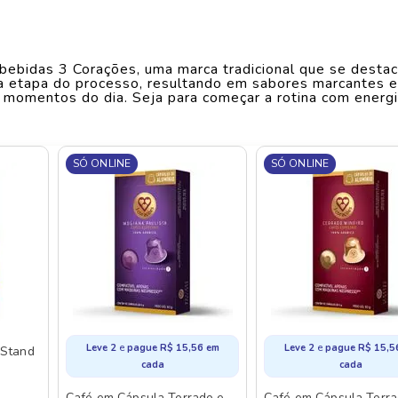
Largura
.A
13
cm
ebidas 3 Corações, uma marca tradicional que se destac
Comprimento
13
cm
a etapa do processo, resultando em sabores marcantes e
momentos do dia. Seja para começar a rotina com energi
 oferecem equilíbrio e consistência, proporcionando prat
Peso
0.065
kg
r autêntico do café e de outras bebidas da linha. Com di
rca entrega versatilidade para o dia a dia e um toque e
is agradáveis, tudo isso com a confiança de quem enten
SÓ ONLINE
SÓ ONLINE
ações no Savegnago Supermercados e leve mais sabor para
e
e
Leve 2
pague
R$
15
,
56
em
Leve 2
pague
R$
15
,
5
 Stand
cada
cada
Café em Cápsula Torrado e
Café em Cápsula Torra