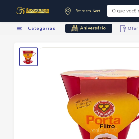
O que você de
Retire em:
Sertãozinho
Termos mai
Aniversário
Categorias
Ofer
1
º
leite
2
º
cafe
3
º
cerveja
4
º
carne
5
º
arroz
6
º
sabone
7
º
anivers
8
º
oleo
9
º
leite in
10
º
chocola