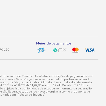
Meios de pagamentos
170-150
lido o valor do Carrinho. As ofertas e condições de pagamentos são
iso prévio. Vale reforçar que o valor do pedido poderá ser alterado,
do, de fato, no cartão de crédito do cliente no dia do faturamento
 Lei nº. 8.078 de 11/09/90 e artigo 12 – III Decreto nº. 2.181 de
stão sujeitos à disponibilidade de estoque no momento da separação.
e são ilustrativas, podendo haver divergência com o produto real e
ultadas em “Política de Entregas”