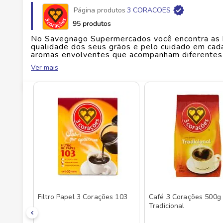
Página produtos
3 CORACOES
Fabricante
TRES CORACOES ALIMENTOS S
95 produtos
No Savegnago Supermercados você encontra as b
EAN
7896005804247
qualidade dos seus grãos e pelo cuidado em cad
aromas envolventes que acompanham diferentes 
para uma pausa tranquila, os produtos 3 Corações
Ver mais
Id do produto
139698
no preparo e uma experiência que valoriza o sabo
opções que se adaptam às suas preferências, a ma
que transforma hábitos simples em momentos ma
bebida e tradição. Descubra toda a linha 3 Cor
rotina.
Filtro Papel 3 Corações 103
Café 3 Corações 500g
Tradicional