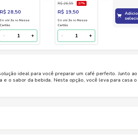
R$ 26,55
27
%
R$ 28,50
R$ 19,50
Adici
seleci
Em até
3
x
no
Nosso
Em até
3
x
no
Nosso
Cartão
Cartão
-
+
-
+
olução ideal para você preparar um café perfeito. Junto ao 
a e o sabor da bebida. Nesta opção, você leva para casa o
Altura
11.5
cm