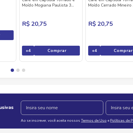
Moído Mogiana Paulista 3
Moído Cerrado Mineiro
Corações Caixa 50g 10
Corações Caixa 50g 10
Unidades
Unidades
R$ 20,75
R$ 20,75
r
+
4
Comprar
+
4
Comprar
usivas
Ao se inscrever, você aceita nossos
Termos de Uso
e
Políticas de 