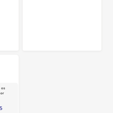
 os
por
5