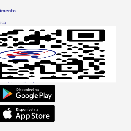
imento
sco
p
one
6 6680
l
ento@savegnago.com.br