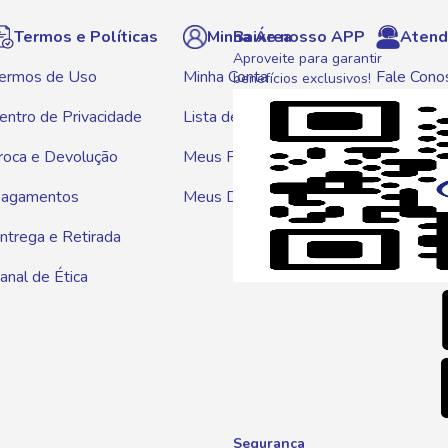
Termos e Políticas
Minha Área
Baixe nosso APP
Atend
Aproveite para garantir
ermos de Uso
Minha Conta
Fale Cono
benefícios exclusivos!
entro de Privacidade
Lista de Compras
WhatsAp
roca e Devolução
Meus Pedidos
Telef
agamentos
Meus Descontos
0800 01
ntrega e Retirada
E-mai
anal de Ética
atendim
Segurança