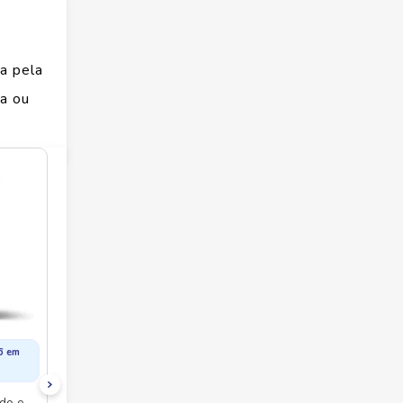
a pela
a ou
icidade
versas
special
de de
 a sua
6
em
do e