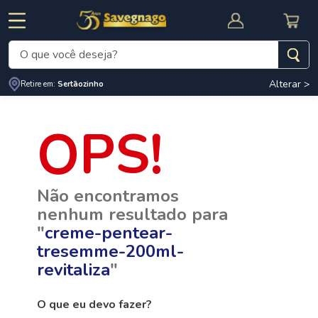
O que você deseja?
Alterar >
Retire em:
Sertãozinho
Termos mais buscados
1
º
leite
2
º
cafe
RNAL
CUPOM DE DESCONTO
3
º
cerveja
Não encontramos
4
º
carne
nenhum resultado para
5
º
arroz
"
creme-pentear-
tresemme-200ml-
revitaliza
"
O que eu devo fazer?