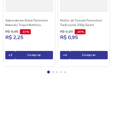
Sabonete em Barra Palmolive
Molho de Tomate Pomodoro
Naturals Toque Nutritivo
Tradicional 300g Sachê
Framboesa e Amora 85g
R$
3
,
35
R$
1
,
29
33%
26%
R$ 2,25
R$ 0,95
+
3
Comprar
+
4
Comprar