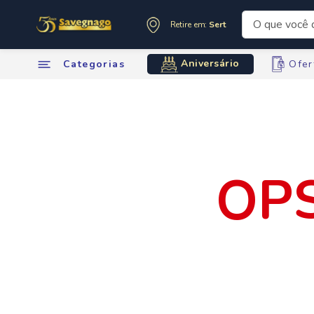
O que você de
Retire em:
Sertãozinho
Termos mai
Aniversário
Categorias
Ofer
1
º
leite
2
º
cafe
3
º
cerveja
4
º
carne
5
º
arroz
6
º
sabone
7
º
oleo
8
º
leite in
9
º
anivers
10
º
chocola