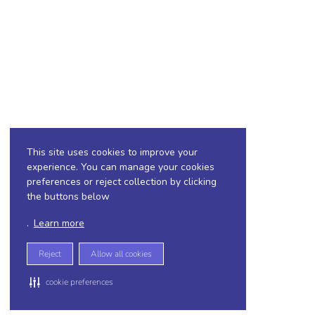
This site uses cookies to improve your
experience. You can manage your cookies
preferences or reject collection by clicking
the buttons below
.
Learn more
Reject
Allow all cookies
cookie preferences