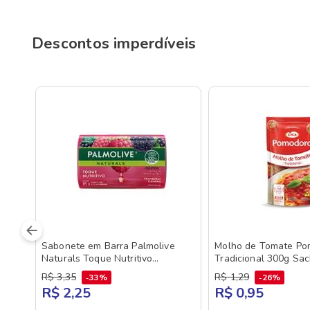
Descontos imperdíveis
Sabonete em Barra Palmolive
Molho de Tomate Po
Naturals Toque Nutritivo
Tradicional 300g Sa
Framboesa e Amora 85g
R$
3
,
35
R$
1
,
29
33%
26%
R$ 2,25
R$ 0,95