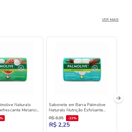
VER MAIS
molive Naturals
Sabonete em Barra Palmolive
efrescante Melancia
Naturals Nutrição Esfoliante
Jasmim e Manteiga de Cacau 85g
R$
3
,
35
3%
33%
R$ 2,25