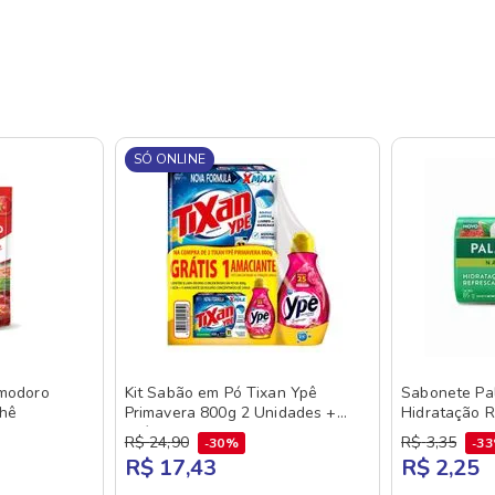
SÓ ONLINE
modoro
Kit Sabão em Pó Tixan Ypê
Sabonete Pal
chê
Primavera 800g 2 Unidades +
Hidratação R
Grátis Amaciante Concentrado
e Lichia 85g
R$
24
,
90
R$
3
,
35
30%
3
Ypê 500ml
R$ 17,43
R$ 2,25