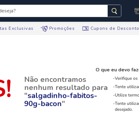
seja?
s buscados
tas Exclusivas
Promoções
Cupons de Descont
O que eu devo faz
te
Não encontramos
Verifique os
nenhum resultado para
Tente utiliz
"
salgadinho-fabitos-
tegral
Utilize term
90g-bacon
"
Tente utiliz
ario
desejado.
te