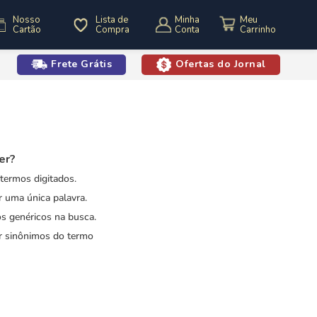
Nosso
Lista de
Minha
Cartão
Compra
Conta
Frete Grátis
Ofertas do Jornal
o
er?
 termos digitados.
ar uma única palavra.
os genéricos na busca.
ar sinônimos do termo